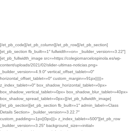
[/et_pb_code][/et_pb_column][/et_pb_row][/et_pb_section]
[et_pb_section fb_built=»1″ fullwidth=»on» _builder_version=»3.22″]
[et_pb_fullwidth_image src=»https://colegiomarcelospinola.es/wp-
content/uploads/2021/02/slider-ultimas-noticias.png»
_builder_version=»4.9.0″ vertical_offset_tablet=»0″
horizontal_offset_tablet=»0″ custom_margin=»91px|||||»
z_index_tablet=»0″ box_shadow_horizontal_tablet=»0px»
box_shadow_vertical_tablet=»0px» box_shadow_blur_tablet=»40px»
box_shadow_spread_tablet=»0px»][/et_pb_fullwidth_image]
[/et_pb_section][et_pb_section fb_built=»1″ admin_label=»Class
Details Section» _builder_version=»3.22.7″
custom_padding=»1px||0px|||» z_index_tablet=»500″][et_pb_row
_builder_version=»3.25″ background_size=»initial»