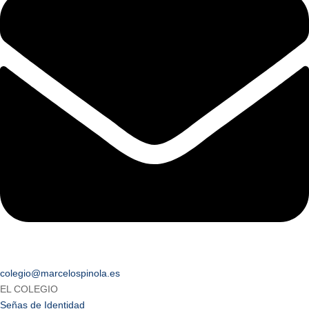
colegio@marcelospinola.es
EL COLEGIO
Señas de Identidad