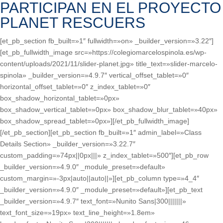
PARTICIPAN EN EL PROYECTO
PLANET RESCUERS
[et_pb_section fb_built=»1″ fullwidth=»on» _builder_version=»3.22″]
[et_pb_fullwidth_image src=»https://colegiomarcelospinola.es/wp-
content/uploads/2021/11/slider-planet.jpg» title_text=»slider-marcelo-
spinola» _builder_version=»4.9.7″ vertical_offset_tablet=»0″
horizontal_offset_tablet=»0″ z_index_tablet=»0″
box_shadow_horizontal_tablet=»0px»
box_shadow_vertical_tablet=»0px» box_shadow_blur_tablet=»40px»
box_shadow_spread_tablet=»0px»][/et_pb_fullwidth_image]
[/et_pb_section][et_pb_section fb_built=»1″ admin_label=»Class
Details Section» _builder_version=»3.22.7″
custom_padding=»74px||0px|||» z_index_tablet=»500″][et_pb_row
_builder_version=»4.9.0″ _module_preset=»default»
custom_margin=»-3px|auto||auto||»][et_pb_column type=»4_4″
_builder_version=»4.9.0″ _module_preset=»default»][et_pb_text
_builder_version=»4.9.7″ text_font=»Nunito Sans|300|||||||»
text_font_size=»19px» text_line_height=»1.8em»