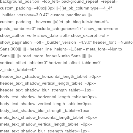
background_position=»top_left» background_repeat=»repeat»
custom_padding=»40px||3px|||»][et_pb_column type=»4_4″
_builder_version=»3.0.47″ custom_padding=»|||»
custom_padding__hover=»|||»][et_pb_blog fullwidth=»off»
posts_number=»3″ include_categories=»17″ show_more=»on»
show_author=»off» show_date=»off» show_excerpt=»off»
show_pagination=»off» _builder_version=»4.9.0″ header_font=»Nunito
Sans|300|||||||» header_line_height=»1.3em» meta_font=»Nunito
Sans||||||||» read_more_font=»Nunito Sans||||||||»
vertical_offset_tablet=»0″ horizontal_offset_tablet=»0″
z_index_tablet=»0″
header_text_shadow_horizontal_length_tablet=»0px»
header_text_shadow_vertical_length_tablet=»0px»
header_text_shadow_blur_strength_tablet=»1px»
body_text_shadow_horizontal_length_tablet=»0px»
body_text_shadow_vertical_length_tablet=»0px»
body_text_shadow_blur_strength_tablet=»1px»
meta_text_shadow_horizontal_length_tablet=»0px»
meta_text_shadow_vertical_length_tablet=»0px»
meta_text_shadow_blur_strength_tablet=»1px»