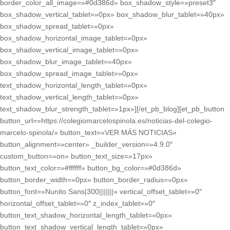
border_color_all_image=»#0d386d» box_shadow_style=»preset3″
box_shadow_vertical_tablet=»0px» box_shadow_blur_tablet=»40px»
box_shadow_spread_tablet=»0px»
box_shadow_horizontal_image_tablet=»0px»
box_shadow_vertical_image_tablet=»0px»
box_shadow_blur_image_tablet=»40px»
box_shadow_spread_image_tablet=»0px»
text_shadow_horizontal_length_tablet=»0px»
text_shadow_vertical_length_tablet=»0px»
text_shadow_blur_strength_tablet=»1px»][/et_pb_blog][et_pb_button
button_url=»https://colegiomarcelospinola.es/noticias-del-colegio-
marcelo-spinola/» button_text=»VER MÁS NOTICIAS»
button_alignment=»center» _builder_version=»4.9.0″
custom_button=»on» button_text_size=»17px»
button_text_color=»#ffffff» button_bg_color=»#0d386d»
button_border_width=»0px» button_border_radius=»0px»
button_font=»Nunito Sans|300|||||||» vertical_offset_tablet=»0″
horizontal_offset_tablet=»0″ z_index_tablet=»0″
button_text_shadow_horizontal_length_tablet=»0px»
button_text_shadow_vertical_length_tablet=»0px»