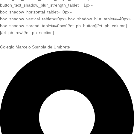
button_text_shadow_blur_strength_tablet=»1px»
box_shadow_horizontal_tablet=»0px»
box_shadow_vertical_tablet=»0px» box_shadow_blur_tablet=»40px»
box_shadow_spread_tablet=»0px»][/et_pb_button][/et_pb_column]
[/et_pb_row][/et_pb_section]
Colegio Marcelo Spínola de Umbrete