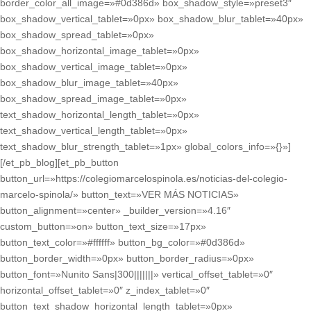
border_color_all_image=»#0d386d» box_shadow_style=»preset3″
box_shadow_vertical_tablet=»0px» box_shadow_blur_tablet=»40px»
box_shadow_spread_tablet=»0px»
box_shadow_horizontal_image_tablet=»0px»
box_shadow_vertical_image_tablet=»0px»
box_shadow_blur_image_tablet=»40px»
box_shadow_spread_image_tablet=»0px»
text_shadow_horizontal_length_tablet=»0px»
text_shadow_vertical_length_tablet=»0px»
text_shadow_blur_strength_tablet=»1px» global_colors_info=»{}»]
[/et_pb_blog][et_pb_button
button_url=»https://colegiomarcelospinola.es/noticias-del-colegio-
marcelo-spinola/» button_text=»VER MÁS NOTICIAS»
button_alignment=»center» _builder_version=»4.16″
custom_button=»on» button_text_size=»17px»
button_text_color=»#ffffff» button_bg_color=»#0d386d»
button_border_width=»0px» button_border_radius=»0px»
button_font=»Nunito Sans|300|||||||» vertical_offset_tablet=»0″
horizontal_offset_tablet=»0″ z_index_tablet=»0″
button_text_shadow_horizontal_length_tablet=»0px»