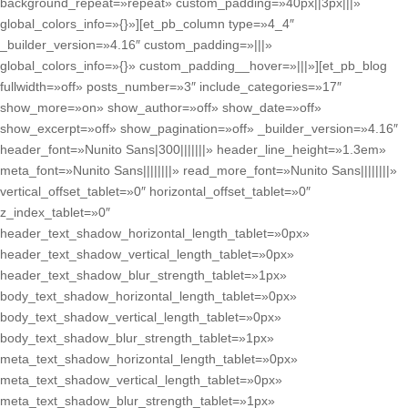
background_repeat=»repeat» custom_padding=»40px||3px|||»
global_colors_info=»{}»][et_pb_column type=»4_4″
_builder_version=»4.16″ custom_padding=»|||»
global_colors_info=»{}» custom_padding__hover=»|||»][et_pb_blog
fullwidth=»off» posts_number=»3″ include_categories=»17″
show_more=»on» show_author=»off» show_date=»off»
show_excerpt=»off» show_pagination=»off» _builder_version=»4.16″
header_font=»Nunito Sans|300|||||||» header_line_height=»1.3em»
meta_font=»Nunito Sans||||||||» read_more_font=»Nunito Sans||||||||»
vertical_offset_tablet=»0″ horizontal_offset_tablet=»0″
z_index_tablet=»0″
header_text_shadow_horizontal_length_tablet=»0px»
header_text_shadow_vertical_length_tablet=»0px»
header_text_shadow_blur_strength_tablet=»1px»
body_text_shadow_horizontal_length_tablet=»0px»
body_text_shadow_vertical_length_tablet=»0px»
body_text_shadow_blur_strength_tablet=»1px»
meta_text_shadow_horizontal_length_tablet=»0px»
meta_text_shadow_vertical_length_tablet=»0px»
meta_text_shadow_blur_strength_tablet=»1px»