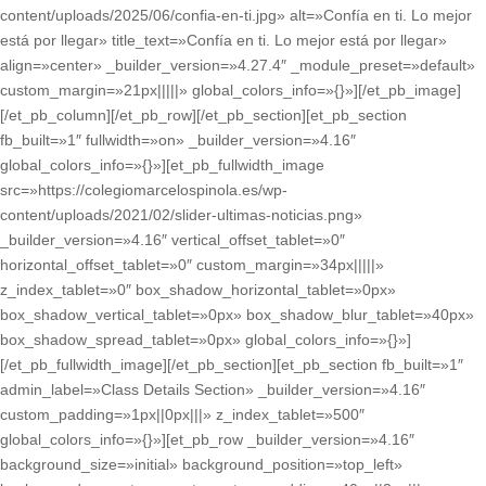
content/uploads/2025/06/confia-en-ti.jpg» alt=»Confía en ti. Lo mejor
está por llegar» title_text=»Confía en ti. Lo mejor está por llegar»
align=»center» _builder_version=»4.27.4″ _module_preset=»default»
custom_margin=»21px|||||» global_colors_info=»{}»][/et_pb_image]
[/et_pb_column][/et_pb_row][/et_pb_section][et_pb_section
fb_built=»1″ fullwidth=»on» _builder_version=»4.16″
global_colors_info=»{}»][et_pb_fullwidth_image
src=»https://colegiomarcelospinola.es/wp-
content/uploads/2021/02/slider-ultimas-noticias.png»
_builder_version=»4.16″ vertical_offset_tablet=»0″
horizontal_offset_tablet=»0″ custom_margin=»34px|||||»
z_index_tablet=»0″ box_shadow_horizontal_tablet=»0px»
box_shadow_vertical_tablet=»0px» box_shadow_blur_tablet=»40px»
box_shadow_spread_tablet=»0px» global_colors_info=»{}»]
[/et_pb_fullwidth_image][/et_pb_section][et_pb_section fb_built=»1″
admin_label=»Class Details Section» _builder_version=»4.16″
custom_padding=»1px||0px|||» z_index_tablet=»500″
global_colors_info=»{}»][et_pb_row _builder_version=»4.16″
background_size=»initial» background_position=»top_left»