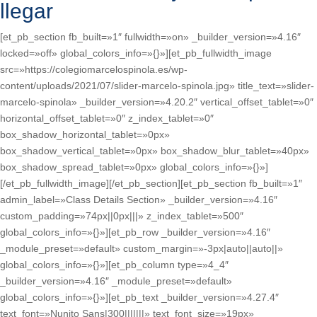
llegar
[et_pb_section fb_built=»1″ fullwidth=»on» _builder_version=»4.16″
locked=»off» global_colors_info=»{}»][et_pb_fullwidth_image
src=»https://colegiomarcelospinola.es/wp-
content/uploads/2021/07/slider-marcelo-spinola.jpg» title_text=»slider-
marcelo-spinola» _builder_version=»4.20.2″ vertical_offset_tablet=»0″
horizontal_offset_tablet=»0″ z_index_tablet=»0″
box_shadow_horizontal_tablet=»0px»
box_shadow_vertical_tablet=»0px» box_shadow_blur_tablet=»40px»
box_shadow_spread_tablet=»0px» global_colors_info=»{}»]
[/et_pb_fullwidth_image][/et_pb_section][et_pb_section fb_built=»1″
admin_label=»Class Details Section» _builder_version=»4.16″
custom_padding=»74px||0px|||» z_index_tablet=»500″
global_colors_info=»{}»][et_pb_row _builder_version=»4.16″
_module_preset=»default» custom_margin=»-3px|auto||auto||»
global_colors_info=»{}»][et_pb_column type=»4_4″
_builder_version=»4.16″ _module_preset=»default»
global_colors_info=»{}»][et_pb_text _builder_version=»4.27.4″
text_font=»Nunito Sans|300|||||||» text_font_size=»19px»