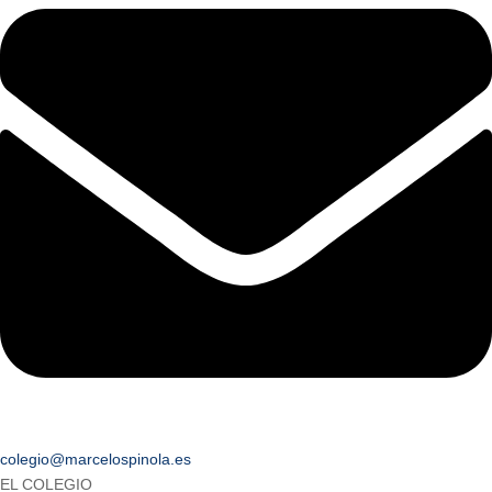
colegio@marcelospinola.es
EL COLEGIO