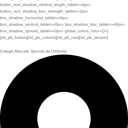
button_text_shadow_vertical_length_tablet=»0px»
button_text_shadow_blur_strength_tablet=»1px»
box_shadow_horizontal_tablet=»0px»
box_shadow_vertical_tablet=»0px» box_shadow_blur_tablet=»40px»
box_shadow_spread_tablet=»0px» global_colors_info=»{}»]
[/et_pb_button][/et_pb_column][/et_pb_row][/et_pb_section]
Colegio Marcelo Spínola de Umbrete