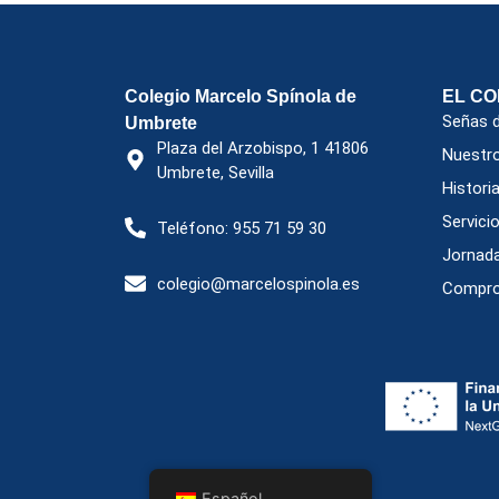
Colegio Marcelo Spínola de
EL CO
Señas d
Umbrete
Plaza del Arzobispo, 1 41806
Nuestr
Umbrete, Sevilla
Historia
Servic
Teléfono: 955 71 59 30
Jornada
colegio@marcelospinola.es
Compro
Español