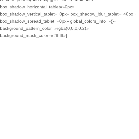
box_shadow_horizontal_tablet=»0px»
box_shadow_vertical_tablet=»0px» box_shadow_blur_tablet=»40px»
box_shadow_spread_tablet=»0px» global_colors_info=»{}»
background_pattern_color=»rgba(0,0,0,0.2)»
background_mask_color=»#ffffff»]