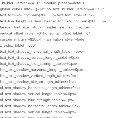
_builder_version=»4.16″ _module_preset=»default»
global_colors_info=»{}»][et_pb_text _builder_version=»4.17.3″
text_font=»Nunito Sans|300|||||||» text_font_size=»19px»
text_line_height=»1.8em» header_font=»Nunito Sans|300|||||||»
header_font_size=»46px» header_line_height=»1.1em»
vertical_offset_tablet=»0″ horizontal_offset_tablet=»0″
custom_margin=»||26px|||» animation_style=»fade»
z_index_tablet=»500″
text_text_shadow_horizontal_length_tablet=»0px»
text_text_shadow_vertical_length_tablet=»0px»
text_text_shadow_blur_strength_tablet=»1px»
link_text_shadow_horizontal_length_tablet=»0px»
link_text_shadow_vertical_length_tablet=»0px»
link_text_shadow_blur_strength_tablet=»1px»
ul_text_shadow_horizontal_length_tablet=»0px»
ul_text_shadow_vertical_length_tablet=»0px»
ul_text_shadow_blur_strength_tablet=»1px»
ol_text_shadow_horizontal_length_tablet=»0px»
ol_text_shadow_vertical_length_tablet=»0px»