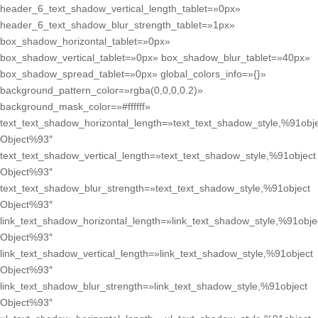
header_6_text_shadow_vertical_length_tablet=»0px»
header_6_text_shadow_blur_strength_tablet=»1px»
box_shadow_horizontal_tablet=»0px»
box_shadow_vertical_tablet=»0px» box_shadow_blur_tablet=»40px»
box_shadow_spread_tablet=»0px» global_colors_info=»{}»
background_pattern_color=»rgba(0,0,0,0.2)»
background_mask_color=»#ffffff»
text_text_shadow_horizontal_length=»text_text_shadow_style,%91obj
Object%93″
text_text_shadow_vertical_length=»text_text_shadow_style,%91object
Object%93″
text_text_shadow_blur_strength=»text_text_shadow_style,%91object
Object%93″
link_text_shadow_horizontal_length=»link_text_shadow_style,%91obje
Object%93″
link_text_shadow_vertical_length=»link_text_shadow_style,%91object
Object%93″
link_text_shadow_blur_strength=»link_text_shadow_style,%91object
Object%93″