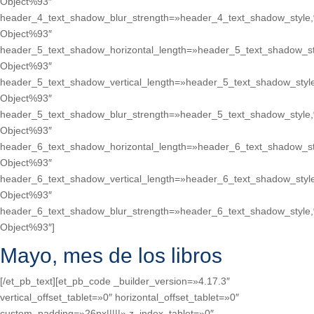
Object%93″
header_4_text_shadow_blur_strength=»header_4_text_shadow_style
Object%93″
header_5_text_shadow_horizontal_length=»header_5_text_shadow_st
Object%93″
header_5_text_shadow_vertical_length=»header_5_text_shadow_styl
Object%93″
header_5_text_shadow_blur_strength=»header_5_text_shadow_style
Object%93″
header_6_text_shadow_horizontal_length=»header_6_text_shadow_st
Object%93″
header_6_text_shadow_vertical_length=»header_6_text_shadow_styl
Object%93″
header_6_text_shadow_blur_strength=»header_6_text_shadow_style
Object%93″]
Mayo, mes de los libros
[/et_pb_text][et_pb_code _builder_version=»4.17.3″
vertical_offset_tablet=»0″ horizontal_offset_tablet=»0″
custom_padding=»26px|||||» z_index_tablet=»0″