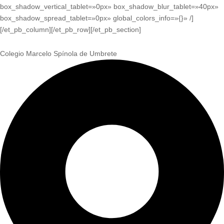
box_shadow_vertical_tablet=»0px» box_shadow_blur_tablet=»40px»
box_shadow_spread_tablet=»0px» global_colors_info=»{}» /]
[/et_pb_column][/et_pb_row][/et_pb_section]
Colegio Marcelo Spínola de Umbrete