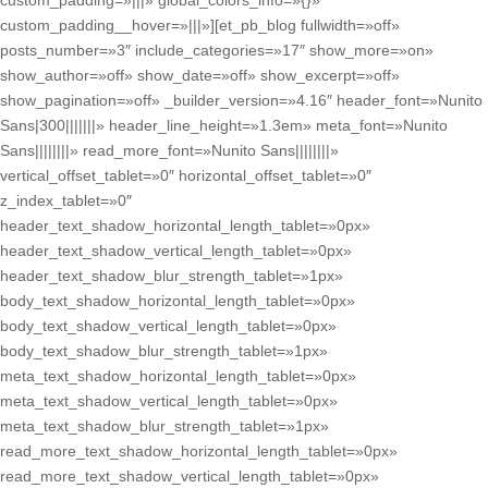
custom_padding=»|||» global_colors_info=»{}»
custom_padding__hover=»|||»][et_pb_blog fullwidth=»off»
posts_number=»3″ include_categories=»17″ show_more=»on»
show_author=»off» show_date=»off» show_excerpt=»off»
show_pagination=»off» _builder_version=»4.16″ header_font=»Nunito
Sans|300|||||||» header_line_height=»1.3em» meta_font=»Nunito
Sans||||||||» read_more_font=»Nunito Sans||||||||»
vertical_offset_tablet=»0″ horizontal_offset_tablet=»0″
z_index_tablet=»0″
header_text_shadow_horizontal_length_tablet=»0px»
header_text_shadow_vertical_length_tablet=»0px»
header_text_shadow_blur_strength_tablet=»1px»
body_text_shadow_horizontal_length_tablet=»0px»
body_text_shadow_vertical_length_tablet=»0px»
body_text_shadow_blur_strength_tablet=»1px»
meta_text_shadow_horizontal_length_tablet=»0px»
meta_text_shadow_vertical_length_tablet=»0px»
meta_text_shadow_blur_strength_tablet=»1px»
read_more_text_shadow_horizontal_length_tablet=»0px»
read_more_text_shadow_vertical_length_tablet=»0px»