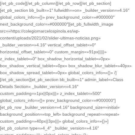
[/et_pb_code][/et_pb_column][/et_pb_row][/et_pb_section]
[et_pb_section bb_built=»1″ fullwidth=»on» _builder_version=»4.16″
global_colors_info=»{}» prev_background_color=»#000000″
next_background_color=»#000000″][et_pb_fullwidth_image
src=»https://colegiomarcelospinola.es/wp-
content/uploads/2021/02/slider-ultimas-noticias.png»
_builder_version=»4.16″ vertical_offset_tablet=»0″
horizontal_offset_tablet=»0″ custom_margin=»91px|||||»
z_index_tablet=»0″ box_shadow_horizontal_tablet=»0px»
box_shadow_vertical_tablet=»0px» box_shadow_blur_tablet=»40px»
box_shadow_spread_tablet=»0px» global_colors_info=»{}» /]
[/et_pb_section][et_pb_section bb_built=»1″ admin_label=»Class
Details Section» _builder_version=»4.16″
custom_padding=»1px||0px|||» z_index_tablet=»500″
global_colors_info=»{}» prev_background_color=»#000000″]
[et_pb_row _builder_version=»4.16″ background_size=»initial»
background_position=»top_left» background_repeat=»repeat»
custom_padding=»40px||3px|||» global_colors_info=»{}»]
[et_pb_column type=»4_4″ _builder_version=»4.16″