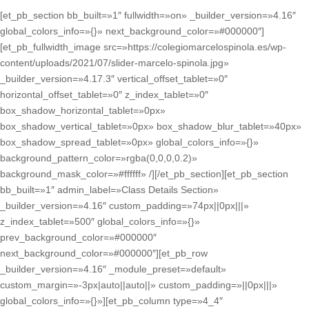
[et_pb_section bb_built=»1″ fullwidth=»on» _builder_version=»4.16″
global_colors_info=»{}» next_background_color=»#000000″]
[et_pb_fullwidth_image src=»https://colegiomarcelospinola.es/wp-
content/uploads/2021/07/slider-marcelo-spinola.jpg»
_builder_version=»4.17.3″ vertical_offset_tablet=»0″
horizontal_offset_tablet=»0″ z_index_tablet=»0″
box_shadow_horizontal_tablet=»0px»
box_shadow_vertical_tablet=»0px» box_shadow_blur_tablet=»40px»
box_shadow_spread_tablet=»0px» global_colors_info=»{}»
background_pattern_color=»rgba(0,0,0,0.2)»
background_mask_color=»#ffffff» /][/et_pb_section][et_pb_section
bb_built=»1″ admin_label=»Class Details Section»
_builder_version=»4.16″ custom_padding=»74px||0px|||»
z_index_tablet=»500″ global_colors_info=»{}»
prev_background_color=»#000000″
next_background_color=»#000000″][et_pb_row
_builder_version=»4.16″ _module_preset=»default»
custom_margin=»-3px|auto||auto||» custom_padding=»||0px|||»
global_colors_info=»{}»][et_pb_column type=»4_4″