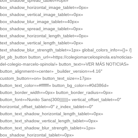
box_shadow_spread_tablet=»0px»
box_shadow_horizontal_image_tablet=»0px»
box_shadow_vertical_image_tablet=»0px»
box_shadow_blur_image_tablet=»40px»
box_shadow_spread_image_tablet=»0px»
text_shadow_horizontal_length_tablet=»0px»
text_shadow_vertical_length_tablet=»0px»
text_shadow_blur_strength_tablet=»1px» global_colors_info=»{}» /]
[et_pb_button button_url=»https://colegiomarcelospinola.es/noticias-
del-colegio-marcelo-spinola/» button_text=»VER MÁS NOTICIAS»
button_alignment=»center» _builder_version=»4.16″
custom_button=»on» button_text_size=»17px»
button_text_color=»#ffffff» button_bg_color=»#0d386d»
button_border_width=»0px» button_border_radius=»0px»
button_font=»Nunito Sans|300|||||||» vertical_offset_tablet=»0″
horizontal_offset_tablet=»0″ z_index_tablet=»0″
button_text_shadow_horizontal_length_tablet=»0px»
button_text_shadow_vertical_length_tablet=»0px»
button_text_shadow_blur_strength_tablet=»1px»
box_shadow_horizontal_tablet=»0px»