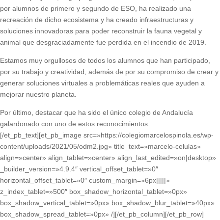
por alumnos de primero y segundo de ESO, ha realizado una
recreación de dicho ecosistema y ha creado infraestructuras y
soluciones innovadoras para poder reconstruir la fauna vegetal y
animal que desgraciadamente fue perdida en el incendio de 2019.
Estamos muy orgullosos de todos los alumnos que han participado,
por su trabajo y creatividad, además de por su compromiso de crear y
generar soluciones virtuales a problemáticas reales que ayuden a
mejorar nuestro planeta.
Por último, destacar que ha sido el único colegio de Andalucía
galardonado con uno de estos reconocimientos.
[/et_pb_text][et_pb_image src=»https://colegiomarcelospinola.es/wp-
content/uploads/2021/05/odm2.jpg» title_text=»marcelo-celulas»
align=»center» align_tablet=»center» align_last_edited=»on|desktop»
_builder_version=»4.9.4″ vertical_offset_tablet=»0″
horizontal_offset_tablet=»0″ custom_margin=»6px|||||»
z_index_tablet=»500″ box_shadow_horizontal_tablet=»0px»
box_shadow_vertical_tablet=»0px» box_shadow_blur_tablet=»40px»
box_shadow_spread_tablet=»0px» /][/et_pb_column][/et_pb_row]