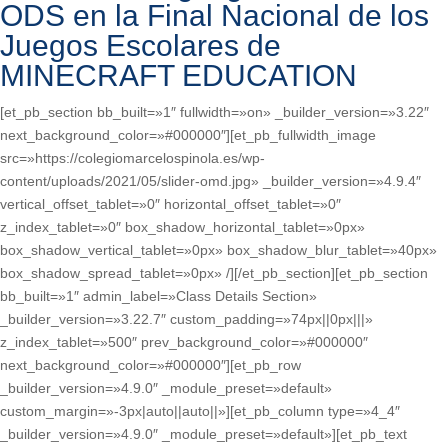
ODS en la Final Nacional de los
Juegos Escolares de
MINECRAFT EDUCATION
[et_pb_section bb_built=»1″ fullwidth=»on» _builder_version=»3.22″
next_background_color=»#000000″][et_pb_fullwidth_image
src=»https://colegiomarcelospinola.es/wp-
content/uploads/2021/05/slider-omd.jpg» _builder_version=»4.9.4″
vertical_offset_tablet=»0″ horizontal_offset_tablet=»0″
z_index_tablet=»0″ box_shadow_horizontal_tablet=»0px»
box_shadow_vertical_tablet=»0px» box_shadow_blur_tablet=»40px»
box_shadow_spread_tablet=»0px» /][/et_pb_section][et_pb_section
bb_built=»1″ admin_label=»Class Details Section»
_builder_version=»3.22.7″ custom_padding=»74px||0px|||»
z_index_tablet=»500″ prev_background_color=»#000000″
next_background_color=»#000000″][et_pb_row
_builder_version=»4.9.0″ _module_preset=»default»
custom_margin=»-3px|auto||auto||»][et_pb_column type=»4_4″
_builder_version=»4.9.0″ _module_preset=»default»][et_pb_text