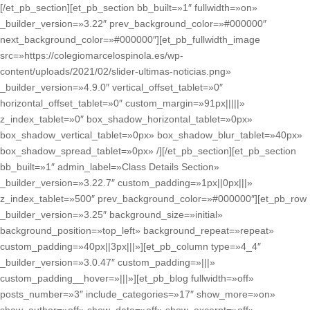
[/et_pb_section][et_pb_section bb_built=»1″ fullwidth=»on»
_builder_version=»3.22″ prev_background_color=»#000000″
next_background_color=»#000000″][et_pb_fullwidth_image
src=»https://colegiomarcelospinola.es/wp-
content/uploads/2021/02/slider-ultimas-noticias.png»
_builder_version=»4.9.0″ vertical_offset_tablet=»0″
horizontal_offset_tablet=»0″ custom_margin=»91px|||||»
z_index_tablet=»0″ box_shadow_horizontal_tablet=»0px»
box_shadow_vertical_tablet=»0px» box_shadow_blur_tablet=»40px»
box_shadow_spread_tablet=»0px» /][/et_pb_section][et_pb_section
bb_built=»1″ admin_label=»Class Details Section»
_builder_version=»3.22.7″ custom_padding=»1px||0px|||»
z_index_tablet=»500″ prev_background_color=»#000000″][et_pb_row
_builder_version=»3.25″ background_size=»initial»
background_position=»top_left» background_repeat=»repeat»
custom_padding=»40px||3px|||»][et_pb_column type=»4_4″
_builder_version=»3.0.47″ custom_padding=»|||»
custom_padding__hover=»|||»][et_pb_blog fullwidth=»off»
posts_number=»3″ include_categories=»17″ show_more=»on»