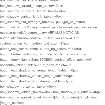
box_shadow_blur_image_tablet=»40px»
box_shadow_spread_image_tablet=»0px»
text_shadow_horizontal_length_tablet=»0px»
text_shadow_vertical_length_tablet=»0px»
text_shadow_blur_strength_tablet=»1px» /][et_pb_button
button_url=»https://colegiomarcelospinola.es/noticias-del-colegio-
marcelo-spinola/» button_text=»VER MÁS NOTICIAS»
button_alignment=»center» _builder_version=»4.9.0″
custom_button=»on» button_text_size=»17px»
button_text_color=»#ffffff» button_bg_color=»#0d386d»
button_border_width=»0px» button_border_radius=»0px»
button_font=»Nunito Sans|300|||||||» vertical_offset_tablet=»0″
horizontal_offset_tablet=»0″ z_index_tablet=»0″
button_text_shadow_horizontal_length_tablet=»0px»
button_text_shadow_vertical_length_tablet=»0px»
button_text_shadow_blur_strength_tablet=»1px»
box_shadow_horizontal_tablet=»0px»
box_shadow_vertical_tablet=»0px» box_shadow_blur_tablet=»40px»
box_shadow_spread_tablet=»0px» /][/et_pb_column][/et_pb_row]
[/et_pb_section]