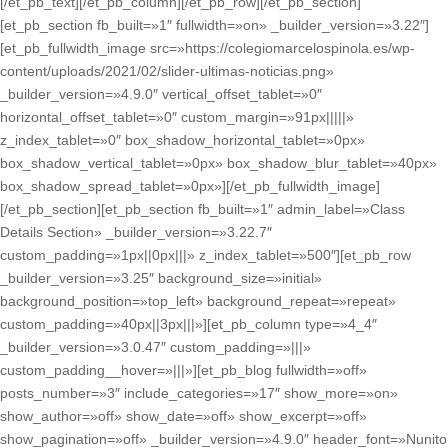
[/et_pb_text][/et_pb_column][/et_pb_row][/et_pb_section]
[et_pb_section fb_built=»1″ fullwidth=»on» _builder_version=»3.22″]
[et_pb_fullwidth_image src=»https://colegiomarcelospinola.es/wp-
content/uploads/2021/02/slider-ultimas-noticias.png»
_builder_version=»4.9.0″ vertical_offset_tablet=»0″
horizontal_offset_tablet=»0″ custom_margin=»91px|||||»
z_index_tablet=»0″ box_shadow_horizontal_tablet=»0px»
box_shadow_vertical_tablet=»0px» box_shadow_blur_tablet=»40px»
box_shadow_spread_tablet=»0px»][/et_pb_fullwidth_image]
[/et_pb_section][et_pb_section fb_built=»1″ admin_label=»Class
Details Section» _builder_version=»3.22.7″
custom_padding=»1px||0px|||» z_index_tablet=»500″][et_pb_row
_builder_version=»3.25″ background_size=»initial»
background_position=»top_left» background_repeat=»repeat»
custom_padding=»40px||3px|||»][et_pb_column type=»4_4″
_builder_version=»3.0.47″ custom_padding=»|||»
custom_padding__hover=»|||»][et_pb_blog fullwidth=»off»
posts_number=»3″ include_categories=»17″ show_more=»on»
show_author=»off» show_date=»off» show_excerpt=»off»
show_pagination=»off» _builder_version=»4.9.0″ header_font=»Nunito