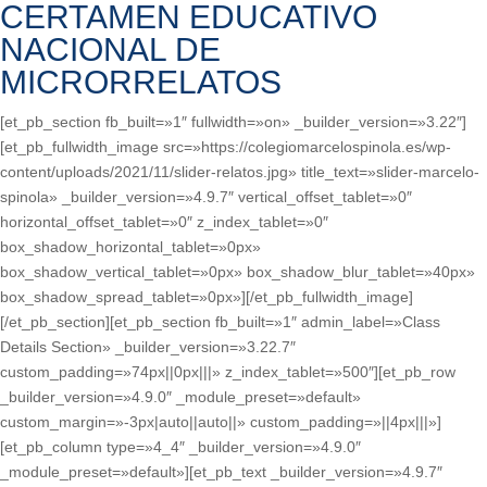
CERTAMEN EDUCATIVO
NACIONAL DE
MICRORRELATOS
[et_pb_section fb_built=»1″ fullwidth=»on» _builder_version=»3.22″]
[et_pb_fullwidth_image src=»https://colegiomarcelospinola.es/wp-
content/uploads/2021/11/slider-relatos.jpg» title_text=»slider-marcelo-
spinola» _builder_version=»4.9.7″ vertical_offset_tablet=»0″
horizontal_offset_tablet=»0″ z_index_tablet=»0″
box_shadow_horizontal_tablet=»0px»
box_shadow_vertical_tablet=»0px» box_shadow_blur_tablet=»40px»
box_shadow_spread_tablet=»0px»][/et_pb_fullwidth_image]
[/et_pb_section][et_pb_section fb_built=»1″ admin_label=»Class
Details Section» _builder_version=»3.22.7″
custom_padding=»74px||0px|||» z_index_tablet=»500″][et_pb_row
_builder_version=»4.9.0″ _module_preset=»default»
custom_margin=»-3px|auto||auto||» custom_padding=»||4px|||»]
[et_pb_column type=»4_4″ _builder_version=»4.9.0″
_module_preset=»default»][et_pb_text _builder_version=»4.9.7″