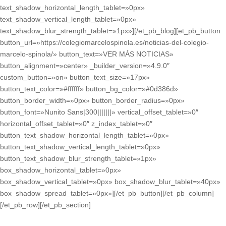
text_shadow_horizontal_length_tablet=»0px»
text_shadow_vertical_length_tablet=»0px»
text_shadow_blur_strength_tablet=»1px»][/et_pb_blog][et_pb_button
button_url=»https://colegiomarcelospinola.es/noticias-del-colegio-
marcelo-spinola/» button_text=»VER MÁS NOTICIAS»
button_alignment=»center» _builder_version=»4.9.0″
custom_button=»on» button_text_size=»17px»
button_text_color=»#ffffff» button_bg_color=»#0d386d»
button_border_width=»0px» button_border_radius=»0px»
button_font=»Nunito Sans|300|||||||» vertical_offset_tablet=»0″
horizontal_offset_tablet=»0″ z_index_tablet=»0″
button_text_shadow_horizontal_length_tablet=»0px»
button_text_shadow_vertical_length_tablet=»0px»
button_text_shadow_blur_strength_tablet=»1px»
box_shadow_horizontal_tablet=»0px»
box_shadow_vertical_tablet=»0px» box_shadow_blur_tablet=»40px»
box_shadow_spread_tablet=»0px»][/et_pb_button][/et_pb_column]
[/et_pb_row][/et_pb_section]