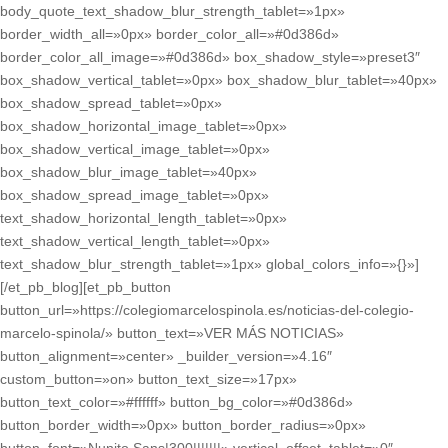
body_quote_text_shadow_blur_strength_tablet=»1px»
border_width_all=»0px» border_color_all=»#0d386d»
border_color_all_image=»#0d386d» box_shadow_style=»preset3″
box_shadow_vertical_tablet=»0px» box_shadow_blur_tablet=»40px»
box_shadow_spread_tablet=»0px»
box_shadow_horizontal_image_tablet=»0px»
box_shadow_vertical_image_tablet=»0px»
box_shadow_blur_image_tablet=»40px»
box_shadow_spread_image_tablet=»0px»
text_shadow_horizontal_length_tablet=»0px»
text_shadow_vertical_length_tablet=»0px»
text_shadow_blur_strength_tablet=»1px» global_colors_info=»{}»]
[/et_pb_blog][et_pb_button
button_url=»https://colegiomarcelospinola.es/noticias-del-colegio-
marcelo-spinola/» button_text=»VER MÁS NOTICIAS»
button_alignment=»center» _builder_version=»4.16″
custom_button=»on» button_text_size=»17px»
button_text_color=»#ffffff» button_bg_color=»#0d386d»
button_border_width=»0px» button_border_radius=»0px»