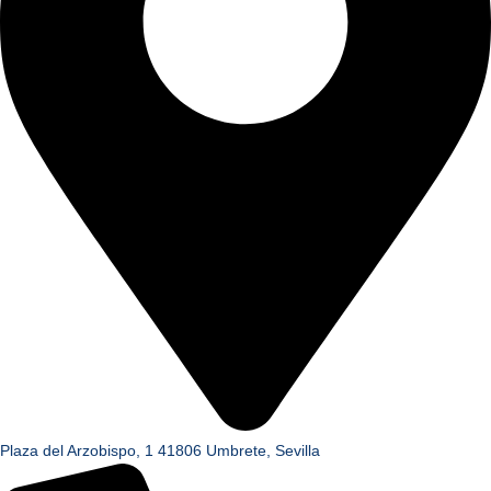
Plaza del Arzobispo, 1 41806 Umbrete, Sevilla