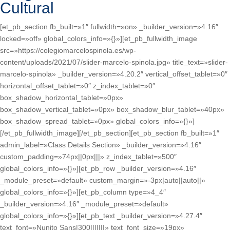
Cultural
[et_pb_section fb_built=»1″ fullwidth=»on» _builder_version=»4.16″
locked=»off» global_colors_info=»{}»][et_pb_fullwidth_image
src=»https://colegiomarcelospinola.es/wp-
content/uploads/2021/07/slider-marcelo-spinola.jpg» title_text=»slider-
marcelo-spinola» _builder_version=»4.20.2″ vertical_offset_tablet=»0″
horizontal_offset_tablet=»0″ z_index_tablet=»0″
box_shadow_horizontal_tablet=»0px»
box_shadow_vertical_tablet=»0px» box_shadow_blur_tablet=»40px»
box_shadow_spread_tablet=»0px» global_colors_info=»{}»]
[/et_pb_fullwidth_image][/et_pb_section][et_pb_section fb_built=»1″
admin_label=»Class Details Section» _builder_version=»4.16″
custom_padding=»74px||0px|||» z_index_tablet=»500″
global_colors_info=»{}»][et_pb_row _builder_version=»4.16″
_module_preset=»default» custom_margin=»-3px|auto||auto||»
global_colors_info=»{}»][et_pb_column type=»4_4″
_builder_version=»4.16″ _module_preset=»default»
global_colors_info=»{}»][et_pb_text _builder_version=»4.27.4″
text_font=»Nunito Sans|300|||||||» text_font_size=»19px»