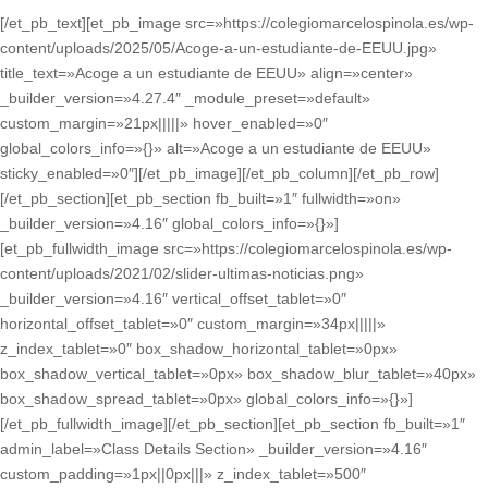
[/et_pb_text][et_pb_image src=»https://colegiomarcelospinola.es/wp-
content/uploads/2025/05/Acoge-a-un-estudiante-de-EEUU.jpg»
title_text=»Acoge a un estudiante de EEUU» align=»center»
_builder_version=»4.27.4″ _module_preset=»default»
custom_margin=»21px|||||» hover_enabled=»0″
global_colors_info=»{}» alt=»Acoge a un estudiante de EEUU»
sticky_enabled=»0″][/et_pb_image][/et_pb_column][/et_pb_row]
[/et_pb_section][et_pb_section fb_built=»1″ fullwidth=»on»
_builder_version=»4.16″ global_colors_info=»{}»]
[et_pb_fullwidth_image src=»https://colegiomarcelospinola.es/wp-
content/uploads/2021/02/slider-ultimas-noticias.png»
_builder_version=»4.16″ vertical_offset_tablet=»0″
horizontal_offset_tablet=»0″ custom_margin=»34px|||||»
z_index_tablet=»0″ box_shadow_horizontal_tablet=»0px»
box_shadow_vertical_tablet=»0px» box_shadow_blur_tablet=»40px»
box_shadow_spread_tablet=»0px» global_colors_info=»{}»]
[/et_pb_fullwidth_image][/et_pb_section][et_pb_section fb_built=»1″
admin_label=»Class Details Section» _builder_version=»4.16″
custom_padding=»1px||0px|||» z_index_tablet=»500″