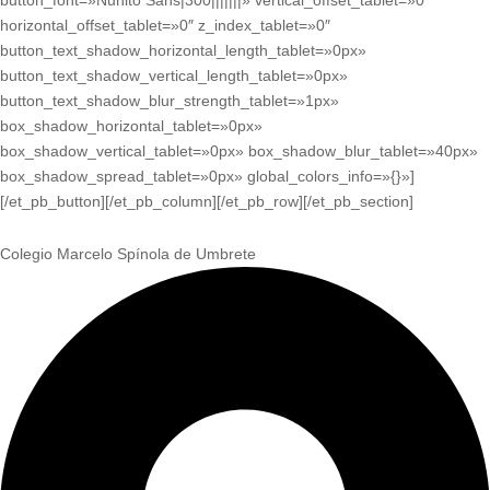
button_font=»Nunito Sans|300|||||||» vertical_offset_tablet=»0″
horizontal_offset_tablet=»0″ z_index_tablet=»0″
button_text_shadow_horizontal_length_tablet=»0px»
button_text_shadow_vertical_length_tablet=»0px»
button_text_shadow_blur_strength_tablet=»1px»
box_shadow_horizontal_tablet=»0px»
box_shadow_vertical_tablet=»0px» box_shadow_blur_tablet=»40px»
box_shadow_spread_tablet=»0px» global_colors_info=»{}»]
[/et_pb_button][/et_pb_column][/et_pb_row][/et_pb_section]
Colegio Marcelo Spínola de Umbrete