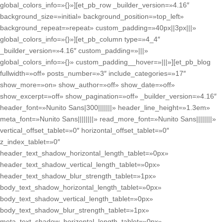
global_colors_info=»{}»][et_pb_row _builder_version=»4.16″
background_size=»initial» background_position=»top_left»
background_repeat=»repeat» custom_padding=»40px||3px|||»
global_colors_info=»{}»][et_pb_column type=»4_4″
_builder_version=»4.16″ custom_padding=»|||»
global_colors_info=»{}» custom_padding__hover=»|||»][et_pb_blog
fullwidth=»off» posts_number=»3″ include_categories=»17″
show_more=»on» show_author=»off» show_date=»off»
show_excerpt=»off» show_pagination=»off» _builder_version=»4.16″
header_font=»Nunito Sans|300|||||||» header_line_height=»1.3em»
meta_font=»Nunito Sans||||||||» read_more_font=»Nunito Sans||||||||»
vertical_offset_tablet=»0″ horizontal_offset_tablet=»0″
z_index_tablet=»0″
header_text_shadow_horizontal_length_tablet=»0px»
header_text_shadow_vertical_length_tablet=»0px»
header_text_shadow_blur_strength_tablet=»1px»
body_text_shadow_horizontal_length_tablet=»0px»
body_text_shadow_vertical_length_tablet=»0px»
body_text_shadow_blur_strength_tablet=»1px»
meta_text_shadow_horizontal_length_tablet=»0px»