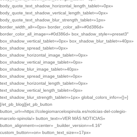
body_quote_text_shadow_horizontal_length_tablet=»0px»
body_quote_text_shadow_vertical_length_tablet=»0px»
body_quote_text_shadow_blur_strength_tablet=»1px»
border_width_all=»0px» border_color_all=»#0d386d»
border_color_all_image=»#0d386d» box_shadow_style=»preset3″
box_shadow_vertical_tablet=»0px» box_shadow_blur_tablet=»40px»
box_shadow_spread_tablet=»0px»
box_shadow_horizontal_image_tablet=»0px»
box_shadow_vertical_image_tablet=»0px»
box_shadow_blur_image_tablet=»40px»
box_shadow_spread_image_tablet=»0px»
text_shadow_horizontal_length_tablet=»0px»
text_shadow_vertical_length_tablet=»0px»
text_shadow_blur_strength_tablet=»1px» global_colors_info=»{}»]
[/et_pb_blog][et_pb_button
button_url=»https://colegiomarcelospinola.es/noticias-del-colegio-
marcelo-spinola/» button_text=»VER MÁS NOTICIAS»
button_alignment=»center» _builder_version=»4.16″
custom_button=»on» button_text_size=»17px»