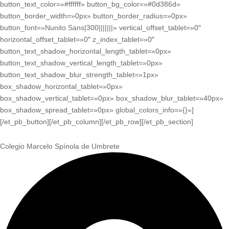
button_text_color=»#ffffff» button_bg_color=»#0d386d»
button_border_width=»0px» button_border_radius=»0px»
button_font=»Nunito Sans|300|||||||» vertical_offset_tablet=»0″
horizontal_offset_tablet=»0″ z_index_tablet=»0″
button_text_shadow_horizontal_length_tablet=»0px»
button_text_shadow_vertical_length_tablet=»0px»
button_text_shadow_blur_strength_tablet=»1px»
box_shadow_horizontal_tablet=»0px»
box_shadow_vertical_tablet=»0px» box_shadow_blur_tablet=»40px»
box_shadow_spread_tablet=»0px» global_colors_info=»{}»]
[/et_pb_button][/et_pb_column][/et_pb_row][/et_pb_section]
Colegio Marcelo Spínola de Umbrete