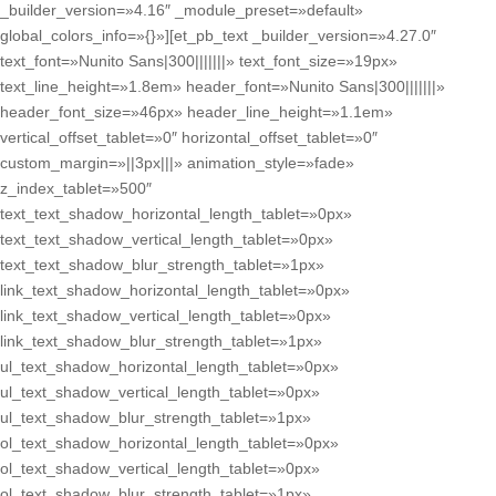
_builder_version=»4.16″ _module_preset=»default»
global_colors_info=»{}»][et_pb_text _builder_version=»4.27.0″
text_font=»Nunito Sans|300|||||||» text_font_size=»19px»
text_line_height=»1.8em» header_font=»Nunito Sans|300|||||||»
header_font_size=»46px» header_line_height=»1.1em»
vertical_offset_tablet=»0″ horizontal_offset_tablet=»0″
custom_margin=»||3px|||» animation_style=»fade»
z_index_tablet=»500″
text_text_shadow_horizontal_length_tablet=»0px»
text_text_shadow_vertical_length_tablet=»0px»
text_text_shadow_blur_strength_tablet=»1px»
link_text_shadow_horizontal_length_tablet=»0px»
link_text_shadow_vertical_length_tablet=»0px»
link_text_shadow_blur_strength_tablet=»1px»
ul_text_shadow_horizontal_length_tablet=»0px»
ul_text_shadow_vertical_length_tablet=»0px»
ul_text_shadow_blur_strength_tablet=»1px»
ol_text_shadow_horizontal_length_tablet=»0px»
ol_text_shadow_vertical_length_tablet=»0px»
ol_text_shadow_blur_strength_tablet=»1px»