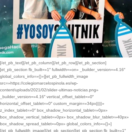
[/et_pb_text][/et_pb_column][/et_pb_row][/et_pb_section]
[et_pb_section fb_built=»1″ fullwidth=»on» _builder_version=»4.16″
global_colors_info=»{}»][et_pb_fullwidth_image
src=»https://colegiomarcelospinola.es/wp-
content/uploads/2021/02/slider-ultimas-noticias.png»
_builder_version=»4.16″ vertical_offset_tablet=»0″
horizontal_offset_tablet=»0″ custom_margin=»34px|||||»
z_index_tablet=»0″ box_shadow_horizontal_tablet=»0px»
box_shadow_vertical_tablet=»0px» box_shadow_blur_tablet=»40px»
box_shadow_spread_tablet=»0px» global_colors_info=»{}»]
[/et_pb_fullwidth_image][/et_pb_section][et_pb_section fb_built=»1″