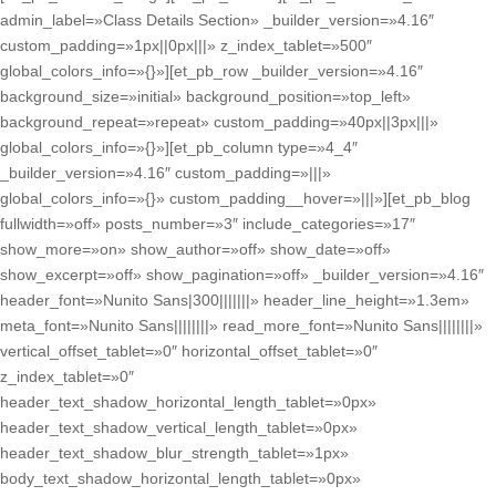
admin_label=»Class Details Section» _builder_version=»4.16″
custom_padding=»1px||0px|||» z_index_tablet=»500″
global_colors_info=»{}»][et_pb_row _builder_version=»4.16″
background_size=»initial» background_position=»top_left»
background_repeat=»repeat» custom_padding=»40px||3px|||»
global_colors_info=»{}»][et_pb_column type=»4_4″
_builder_version=»4.16″ custom_padding=»|||»
global_colors_info=»{}» custom_padding__hover=»|||»][et_pb_blog
fullwidth=»off» posts_number=»3″ include_categories=»17″
show_more=»on» show_author=»off» show_date=»off»
show_excerpt=»off» show_pagination=»off» _builder_version=»4.16″
header_font=»Nunito Sans|300|||||||» header_line_height=»1.3em»
meta_font=»Nunito Sans||||||||» read_more_font=»Nunito Sans||||||||»
vertical_offset_tablet=»0″ horizontal_offset_tablet=»0″
z_index_tablet=»0″
header_text_shadow_horizontal_length_tablet=»0px»
header_text_shadow_vertical_length_tablet=»0px»
header_text_shadow_blur_strength_tablet=»1px»
body_text_shadow_horizontal_length_tablet=»0px»