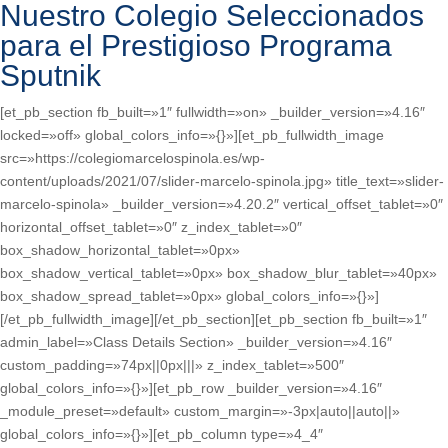
Nuestro Colegio Seleccionados
para el Prestigioso Programa
Sputnik
[et_pb_section fb_built=»1″ fullwidth=»on» _builder_version=»4.16″
locked=»off» global_colors_info=»{}»][et_pb_fullwidth_image
src=»https://colegiomarcelospinola.es/wp-
content/uploads/2021/07/slider-marcelo-spinola.jpg» title_text=»slider-
marcelo-spinola» _builder_version=»4.20.2″ vertical_offset_tablet=»0″
horizontal_offset_tablet=»0″ z_index_tablet=»0″
box_shadow_horizontal_tablet=»0px»
box_shadow_vertical_tablet=»0px» box_shadow_blur_tablet=»40px»
box_shadow_spread_tablet=»0px» global_colors_info=»{}»]
[/et_pb_fullwidth_image][/et_pb_section][et_pb_section fb_built=»1″
admin_label=»Class Details Section» _builder_version=»4.16″
custom_padding=»74px||0px|||» z_index_tablet=»500″
global_colors_info=»{}»][et_pb_row _builder_version=»4.16″
_module_preset=»default» custom_margin=»-3px|auto||auto||»
global_colors_info=»{}»][et_pb_column type=»4_4″