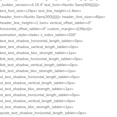
_builder_version=»4.19.4″ text_font=»Nunito Sans|300|||||||»
text_font_size=»19px» text_line_height=»1.8em»
header_font=»Nunito Sans|300|||||||» header_font_size=»46px»
header_line_height=»1.1em» vertical_offset_tablet=»0″
horizontal_offset_tablet=»0″ custom_margin=»||39px|||»
animation_style=»fade» z_index_tablet=»500″
text_text_shadow_horizontal_length_tablet=»0px»
text_text_shadow_vertical_length_tablet=»0px»
text_text_shadow_blur_strength_tablet=»1px»
link_text_shadow_horizontal_length_tablet=»0px»
link_text_shadow_vertical_length_tablet=»0px»
link_text_shadow_blur_strength_tablet=»1px»
ul_text_shadow_horizontal_length_tablet=»0px»
ul_text_shadow_vertical_length_tablet=»0px»
ul_text_shadow_blur_strength_tablet=»1px»
ol_text_shadow_horizontal_length_tablet=»0px»
ol_text_shadow_vertical_length_tablet=»0px»
ol_text_shadow_blur_strength_tablet=»1px»
quote_text_shadow_horizontal_length_tablet=»0px»