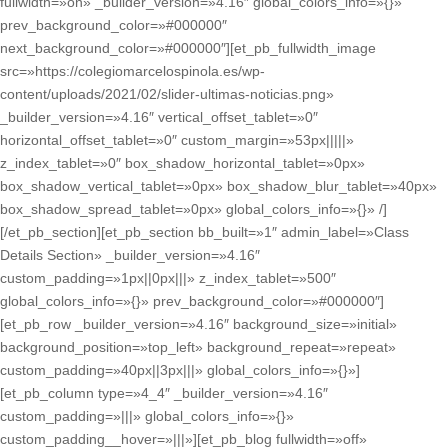
fullwidth=»on» _builder_version=»4.16″ global_colors_info=»{}»
prev_background_color=»#000000″
next_background_color=»#000000″][et_pb_fullwidth_image
src=»https://colegiomarcelospinola.es/wp-
content/uploads/2021/02/slider-ultimas-noticias.png»
_builder_version=»4.16″ vertical_offset_tablet=»0″
horizontal_offset_tablet=»0″ custom_margin=»53px|||||»
z_index_tablet=»0″ box_shadow_horizontal_tablet=»0px»
box_shadow_vertical_tablet=»0px» box_shadow_blur_tablet=»40px»
box_shadow_spread_tablet=»0px» global_colors_info=»{}» /]
[/et_pb_section][et_pb_section bb_built=»1″ admin_label=»Class
Details Section» _builder_version=»4.16″
custom_padding=»1px||0px|||» z_index_tablet=»500″
global_colors_info=»{}» prev_background_color=»#000000″]
[et_pb_row _builder_version=»4.16″ background_size=»initial»
background_position=»top_left» background_repeat=»repeat»
custom_padding=»40px||3px|||» global_colors_info=»{}»]
[et_pb_column type=»4_4″ _builder_version=»4.16″
custom_padding=»|||» global_colors_info=»{}»
custom_padding__hover=»|||»][et_pb_blog fullwidth=»off»