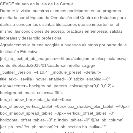
CEADE situado en la Isla de La Cartuja.
Durante la visita, nuestros alumnos participaron en un programa
diseñado por el Equipo de Orientación del Centro de Estudios para
darles a conocer las distintas titulaciones que se imparten en el
mismo, las condiciones de acceso, prácticas en empresa, salidas
laborales y desarrollo profesional.
Agradecemos la buena acogida a nuestros alumnos por parte de la
Institución Educativa.
[/et_pb_text][et_pb_image src=»https://colegiomarcelospinola.es/wp-
content/uploads/2023/01/ceade-san-idelfonso.jpg»
_builder_version=»4.19.4″ _module_preset=»default»
title_text=»sevilla» hover_enabled=»0″ sticky_enabled=»0″
align=»center» background_pattern_color=»rgba(0,0,0,0.2)»
background_mask_color=»#ffffff»
box_shadow_horizontal_tablet=»0px»
box_shadow_vertical_tablet=»0px» box_shadow_blur_tablet=»40px»
box_shadow_spread_tablet=»0px» vertical_offset_tablet=»0″
horizontal_offset_tablet=»0″ z_index_tablet=»0″ /][/et_pb_column]
[/et_pb_row][/et_pb_section][et_pb_section bb_built=»1″