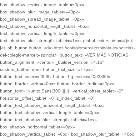
box_shadow_vertical_image_tablet=»0px»
box_shadow_blur_image_tablet=»40px»
box_shadow_spread_image_tablet=»0px»
text_shadow_horizontal_length_tablet=»0px»
text_shadow_vertical_length_tablet=»0px»
text_shadow_blur_strength_tablet=»1px» global_colors_info=»{}» /]
[et_pb_button button_url=»https://colegiomarcelospinola.es/noticias-
del-colegio-marcelo-spinola/» button_text=»VER MÁS NOTICIAS»
button_alignment=»center» _builder_version=»4.16″
custom_button=»on» button_text_size=»17px»
button_text_color=»#ffffff» button_bg_color=»#0d386d»
button_border_width=»0px» button_border_radius=»0px»
button_font=»Nunito Sans|300|||||||» vertical_offset_tablet=»0″
horizontal_offset_tablet=»0″ z_index_tablet=»0″
button_text_shadow_horizontal_length_tablet=»0px»
button_text_shadow_vertical_length_tablet=»0px»
button_text_shadow_blur_strength_tablet=»1px»
box_shadow_horizontal_tablet=»0px»
box_shadow_vertical_tablet=»0px» box_shadow_blur_tablet=»40px»