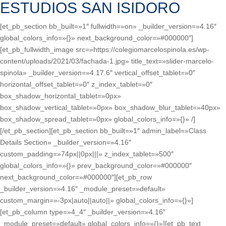
ESTUDIOS SAN ISIDORO
[et_pb_section bb_built=»1″ fullwidth=»on» _builder_version=»4.16″
global_colors_info=»{}» next_background_color=»#000000″]
[et_pb_fullwidth_image src=»https://colegiomarcelospinola.es/wp-
content/uploads/2021/03/fachada-1.jpg» title_text=»slider-marcelo-
spinola» _builder_version=»4.17.6″ vertical_offset_tablet=»0″
horizontal_offset_tablet=»0″ z_index_tablet=»0″
box_shadow_horizontal_tablet=»0px»
box_shadow_vertical_tablet=»0px» box_shadow_blur_tablet=»40px»
box_shadow_spread_tablet=»0px» global_colors_info=»{}» /]
[/et_pb_section][et_pb_section bb_built=»1″ admin_label=»Class
Details Section» _builder_version=»4.16″
custom_padding=»74px||0px|||» z_index_tablet=»500″
global_colors_info=»{}» prev_background_color=»#000000″
next_background_color=»#000000″][et_pb_row
_builder_version=»4.16″ _module_preset=»default»
custom_margin=»-3px|auto||auto||» global_colors_info=»{}»]
[et_pb_column type=»4_4″ _builder_version=»4.16″
_module_preset=»default» global_colors_info=»{}»][et_pb_text