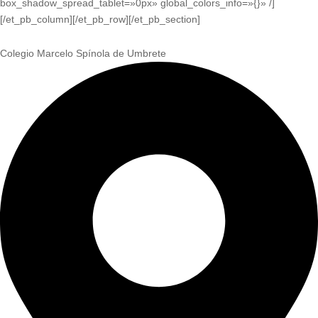
box_shadow_spread_tablet=»0px» global_colors_info=»{}» /]
[/et_pb_column][/et_pb_row][/et_pb_section]
Colegio Marcelo Spínola de Umbrete