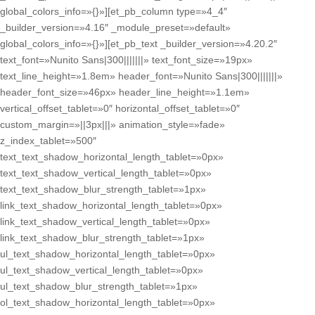
global_colors_info=»{}»][et_pb_column type=»4_4″
_builder_version=»4.16″ _module_preset=»default»
global_colors_info=»{}»][et_pb_text _builder_version=»4.20.2″
text_font=»Nunito Sans|300|||||||» text_font_size=»19px»
text_line_height=»1.8em» header_font=»Nunito Sans|300|||||||»
header_font_size=»46px» header_line_height=»1.1em»
vertical_offset_tablet=»0″ horizontal_offset_tablet=»0″
custom_margin=»||3px|||» animation_style=»fade»
z_index_tablet=»500″
text_text_shadow_horizontal_length_tablet=»0px»
text_text_shadow_vertical_length_tablet=»0px»
text_text_shadow_blur_strength_tablet=»1px»
link_text_shadow_horizontal_length_tablet=»0px»
link_text_shadow_vertical_length_tablet=»0px»
link_text_shadow_blur_strength_tablet=»1px»
ul_text_shadow_horizontal_length_tablet=»0px»
ul_text_shadow_vertical_length_tablet=»0px»
ul_text_shadow_blur_strength_tablet=»1px»
ol_text_shadow_horizontal_length_tablet=»0px»