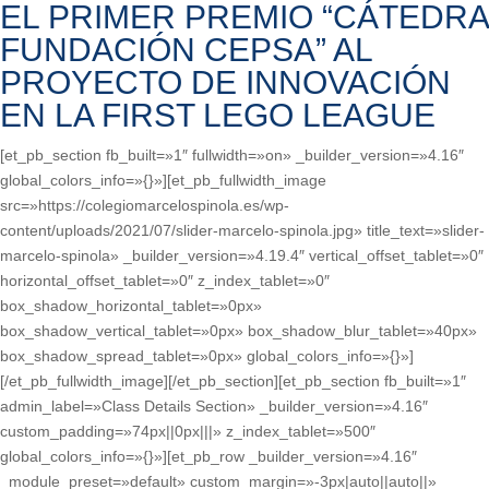
EL PRIMER PREMIO “CÁTEDRA
FUNDACIÓN CEPSA” AL
PROYECTO DE INNOVACIÓN
EN LA FIRST LEGO LEAGUE
[et_pb_section fb_built=»1″ fullwidth=»on» _builder_version=»4.16″
global_colors_info=»{}»][et_pb_fullwidth_image
src=»https://colegiomarcelospinola.es/wp-
content/uploads/2021/07/slider-marcelo-spinola.jpg» title_text=»slider-
marcelo-spinola» _builder_version=»4.19.4″ vertical_offset_tablet=»0″
horizontal_offset_tablet=»0″ z_index_tablet=»0″
box_shadow_horizontal_tablet=»0px»
box_shadow_vertical_tablet=»0px» box_shadow_blur_tablet=»40px»
box_shadow_spread_tablet=»0px» global_colors_info=»{}»]
[/et_pb_fullwidth_image][/et_pb_section][et_pb_section fb_built=»1″
admin_label=»Class Details Section» _builder_version=»4.16″
custom_padding=»74px||0px|||» z_index_tablet=»500″
global_colors_info=»{}»][et_pb_row _builder_version=»4.16″
_module_preset=»default» custom_margin=»-3px|auto||auto||»