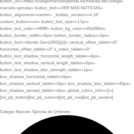
button_url=»https://colegiomarcelospinola.es/noticias-del-colegio-
marcelo-spinola/» button_text=»VER MÁS NOTICIAS»
button_alignment=»center» _builder_version=»4.16″
custom_button=»on» button_text_size=»17px»
button_text_color=»#ffffff» button_bg_color=»#0d386d»
button_border_width=»0px» button_border_radius=»0px»
button_font=»Nunito Sans|300|||||||» vertical_offset_tablet=»0″
horizontal_offset_tablet=»0″ z_index_tablet=»0″
button_text_shadow_horizontal_length_tablet=»0px»
button_text_shadow_vertical_length_tablet=»0px»
button_text_shadow_blur_strength_tablet=»1px»
box_shadow_horizontal_tablet=»0px»
box_shadow_vertical_tablet=»0px» box_shadow_blur_tablet=»40px»
box_shadow_spread_tablet=»0px» global_colors_info=»{}»]
[/et_pb_button][/et_pb_column][/et_pb_row][/et_pb_section]
Colegio Marcelo Spínola de Umbrete