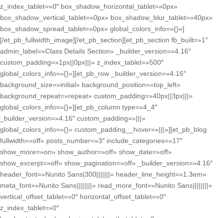
z_index_tablet=»0″ box_shadow_horizontal_tablet=»0px»
box_shadow_vertical_tablet=»0px» box_shadow_blur_tablet=»40px»
box_shadow_spread_tablet=»0px» global_colors_info=»{}»]
[/et_pb_fullwidth_image][/et_pb_section][et_pb_section fb_built=»1″
admin_label=»Class Details Section» _builder_version=»4.16″
custom_padding=»1px||0px|||» z_index_tablet=»500″
global_colors_info=»{}»][et_pb_row _builder_version=»4.16″
background_size=»initial» background_position=»top_left»
background_repeat=»repeat» custom_padding=»40px||3px|||»
global_colors_info=»{}»][et_pb_column type=»4_4″
_builder_version=»4.16″ custom_padding=»|||»
global_colors_info=»{}» custom_padding__hover=»|||»][et_pb_blog
fullwidth=»off» posts_number=»3″ include_categories=»17″
show_more=»on» show_author=»off» show_date=»off»
show_excerpt=»off» show_pagination=»off» _builder_version=»4.16″
header_font=»Nunito Sans|300|||||||» header_line_height=»1.3em»
meta_font=»Nunito Sans||||||||» read_more_font=»Nunito Sans||||||||»
vertical_offset_tablet=»0″ horizontal_offset_tablet=»0″
z_index_tablet=»0″