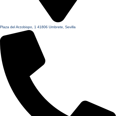
Plaza del Arzobispo, 1 41806 Umbrete, Sevilla