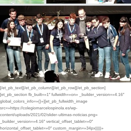
[/et_pb_text][/et_pb_column][/et_pb_row][/et_pb_section]
[et_pb_section fb_built=»1″ fullwidth=»on» _builder_version=»4.16″
global_colors_info=»{}»][et_pb_fullwidth_image
src=»https://colegiomarcelospinola.es/wp-
content/uploads/2021/02/slider-ultimas-noticias.png»
_builder_version=»4.16″ vertical_offset_tablet=»0″
horizontal_offset_tablet=»0″ custom_margin=»34px|||||»