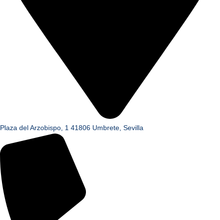
Plaza del Arzobispo, 1 41806 Umbrete, Sevilla