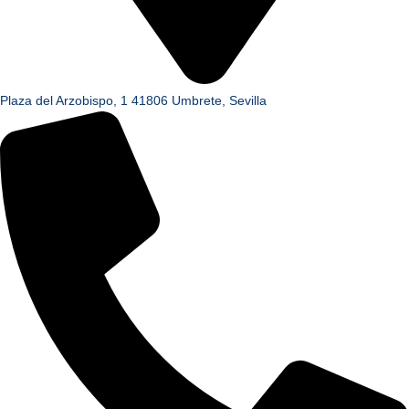
Plaza del Arzobispo, 1 41806 Umbrete, Sevilla